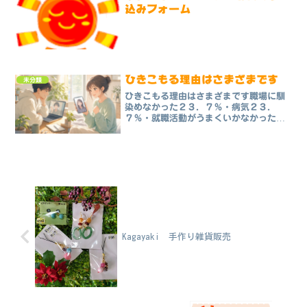
込みフォーム
ひきこもる理由はさまざまです
未分類
ひきこもる理由はさまざまです職場に馴
染めなかった２３．７％・病気２３．
７％・就職活動がうまくいかなかった２
０．３％・不登校（小学校、中学校・高
校）１１．９％・人間関係がうまくいか
なかった１１．９％・大学に馴染めなか
った６．８％・受験に失敗し...
Kagayaki 手作り雑貨販売