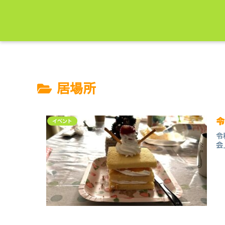
居場所
イベント
令
会