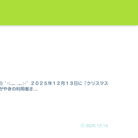
s🎅 ﾟ･:.｡. .｡.:･゜２０２５年１２月１３日に「クリスマス
やきの利用者さ...
2025.12.19