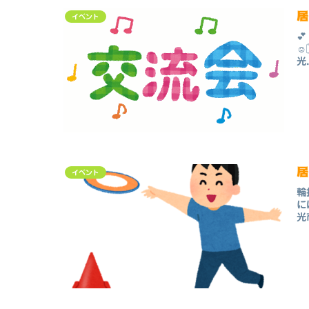
イベント

☺
光.
イベント
輪
に
光