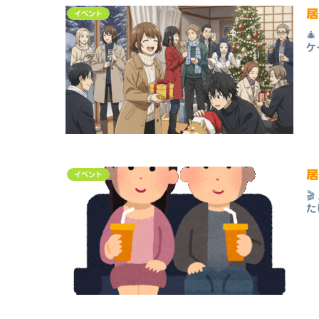
イベント

ケ
イベント

た