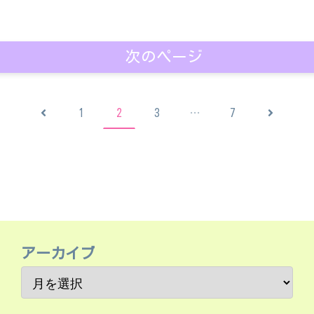
次のページ
前
次
1
2
3
…
7
へ
へ
アーカイブ