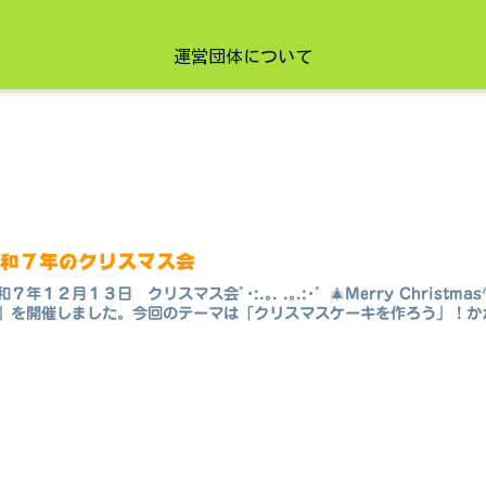
運営団体について
令和７年のクリスマス会
和７年１２月１３日 クリスマス会ﾟ･:.｡. .｡.:･゜🎄Merry Christma
」を開催しました。今回のテーマは「クリスマスケーキを作ろう」！かが