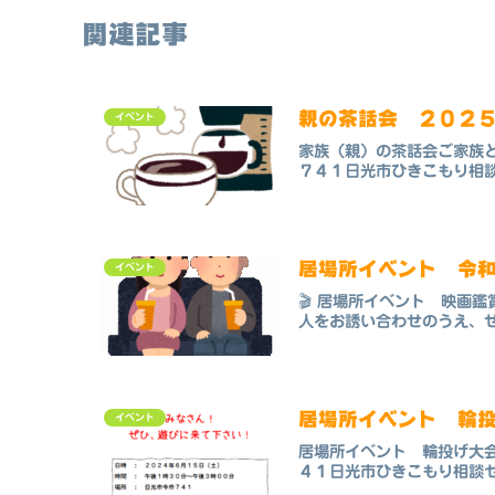
関連記事
親の茶話会 ２０２
イベント
家族（親）の茶話会ご家族
７４１日光市ひきこもり相
居場所イベント 令
イベント
🎬 居場所イベント 映画
人をお誘い合わせのうえ、ぜひご
居場所イベント 輪
イベント
居場所イベント 輪投げ大
４１日光市ひきこもり相談