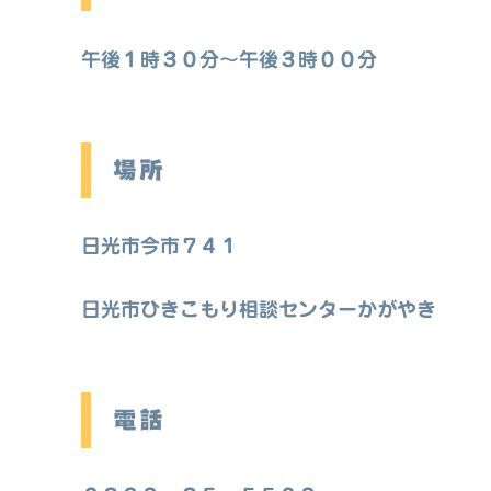
午後１時３０分～午後３時００分
場所
日光市今市７４１
日光市ひきこもり相談センターかがやき
電話