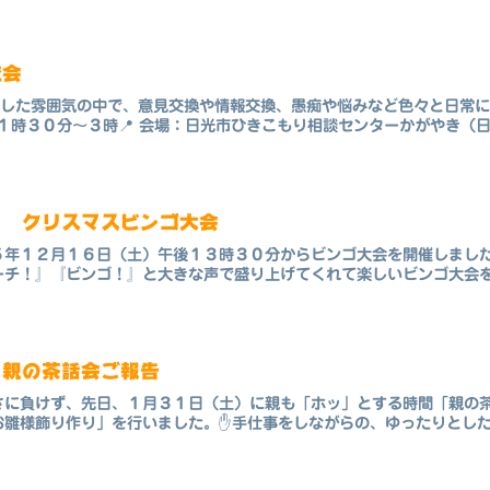
流会
クスした雰囲気の中で、意見交換や情報交換、愚痴や悩みなど色々と日常に
１時３０分〜３時📍 会場：日光市ひきこもり相談センターかがやき（日光
日 クリスマスビンゴ大会
５年１２月１６日（土）午後１３時３０分からビンゴ大会を開催しまし
チ！』『ビンゴ！』と大きな声で盛り上げてくれて楽しいビンゴ大会を終
 親の茶話会ご報告
さに負けず、先日、１月３１日（土）に親も「ホッ」とする時間「親の
雛様飾り作り」を行いました。✋手仕事をしながらの、ゆったりとした時