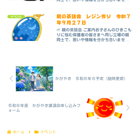
か？🗓 開催日：令和７年７月２６日
（土）🕒 時間：午後１時３０分〜３時📍
会場：日光市ひきこもり相談センターか
親の茶話会 レジン作り 令和７
イベント
がやき（日光市今市...
年９月２７日
🌱 親の茶話会 ご案内お子さんのひきこも
りに悩む保護者の皆さまへ同じ立場の親
同士で、思いや情報を分かち合いません
か？🗓 開催日：令和７年９月２７日
（土）🕒 時間：午後１時３０分〜３時📍
会場：日光市ひきこもり相談センターか
がやき（日光市今市...
かがやき 令和８年６予定（随時更新）
令和８年度 かがやき講演会申し込みフ
ォーム
ホーム
イベント