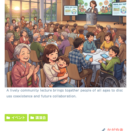
A lively community lecture brings together people of all ages to disc
uss coexistence and future collaboration.
イベント
講演会
かがやき