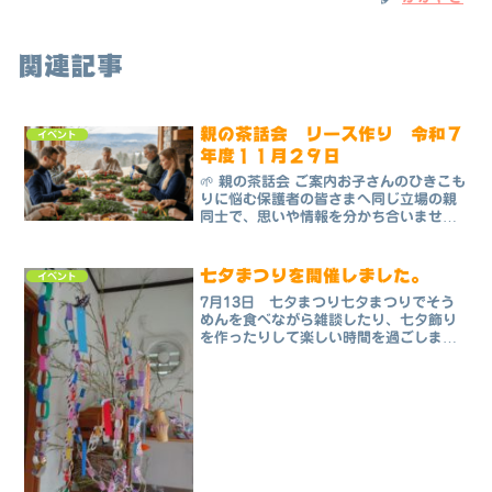
関連記事
親の茶話会 リース作り 令和７
イベント
年度１１月２９日
🌱 親の茶話会 ご案内お子さんのひきこも
りに悩む保護者の皆さまへ同じ立場の親
同士で、思いや情報を分かち合いません
か？🗓 開催日：令和７年１１月２９日
（土）🕒 時間：午後１時３０分〜３時📍
会場：日光市ひきこもり相談センターか
七夕まつりを開催しました。
イベント
がやき（日光市今...
7月13日 七夕まつり七夕まつりでそう
めんを食べながら雑談したり、七夕飾り
を作ったりして楽しい時間を過ごしまし
た。みなさん、七夕飾りを折り紙で試行
錯誤しながら作っていました。手先が器
用で、折り目がズレずにピッタリ折って
あり、びっくり( ﾟД...