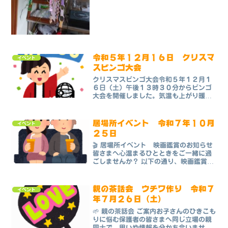
令和５年１２月１６日 クリスマ
イベント
スビンゴ大会
クリスマスビンゴ大会令和５年１２月１
６日（土）午後１３時３０分からビンゴ
大会を開催しました。気温も上がり暖か
なクリスマス会になりました。ご本人と
ご家族みんなで、『リーチ！』『ビン
ゴ！』と大きな声で盛り上げてくれて楽
居場所イベント 令和７年１０月
イベント
しいビンゴ大会を終える事が...
２５日
🎬 居場所イベント 映画鑑賞のお知らせ
皆さまへ心温まるひとときをご一緒に過
ごしませんか？ 以下の通り、映画鑑賞会
を開催いたします。ご家族・ご友人をお
誘い合わせのうえ、ぜひご参加くださ
い。📅 日時2025年10月25日（土）
親の茶話会 ウチワ作り 令和７
イベント
13:30 上映開...
年７月２６日（土）
🌱 親の茶話会 ご案内お子さんのひきこも
りに悩む保護者の皆さまへ同じ立場の親
同士で、思いや情報を分かち合いません